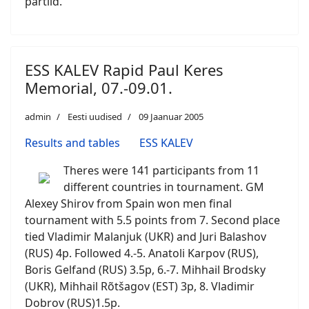
partiid.
ESS KALEV Rapid Paul Keres
Memorial, 07.-09.01.
admin
Eesti uudised
09 Jaanuar 2005
Results and tables
ESS KALEV
Theres were 141 participants from 11
different countries in tournament. GM
Alexey Shirov from Spain won men final
tournament with 5.5 points from 7. Second place
tied Vladimir Malanjuk (UKR) and Juri Balashov
(RUS) 4p. Followed 4.-5. Anatoli Karpov (RUS),
Boris Gelfand (RUS) 3.5p, 6.-7. Mihhail Brodsky
(UKR), Mihhail Rõtšagov (EST) 3p, 8. Vladimir
Dobrov (RUS)1.5p.