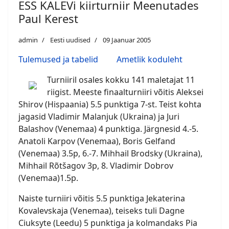
ESS KALEVi kiirturniir Meenutades
Paul Kerest
admin
Eesti uudised
09 Jaanuar 2005
Tulemused ja tabelid
Ametlik koduleht
Turniiril osales kokku 141 maletajat 11
riigist. Meeste finaalturniiri võitis Aleksei
Shirov (Hispaania) 5.5 punktiga 7-st. Teist kohta
jagasid Vladimir Malanjuk (Ukraina) ja Juri
Balashov (Venemaa) 4 punktiga. Järgnesid 4.-5.
Anatoli Karpov (Venemaa), Boris Gelfand
(Venemaa) 3.5p, 6.-7. Mihhail Brodsky (Ukraina),
Mihhail Rõtšagov 3p, 8. Vladimir Dobrov
(Venemaa)1.5p.
Naiste turniiri võitis 5.5 punktiga Jekaterina
Kovalevskaja (Venemaa), teiseks tuli Dagne
Ciuksyte (Leedu) 5 punktiga ja kolmandaks Pia