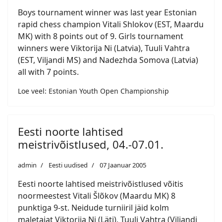
Boys tournament winner was last year Estonian
rapid chess champion Vitali Shlokov (EST, Maardu
MK) with 8 points out of 9. Girls tournament
winners were Viktorija Ni (Latvia), Tuuli Vahtra
(EST, Viljandi MS) and Nadezhda Somova (Latvia)
all with 7 points.
Loe veel: Estonian Youth Open Championship
Eesti noorte lahtised
meistrivõistlused, 04.-07.01.
admin
Eesti uudised
07 Jaanuar 2005
Eesti noorte lahtised meistrivõistlused võitis
noormeestest Vitali Šlõkov (Maardu MK) 8
punktiga 9-st. Neidude turniiril jäid kolm
maletajat Viktorija Ni (Läti), Tuuli Vahtra (Viljandi