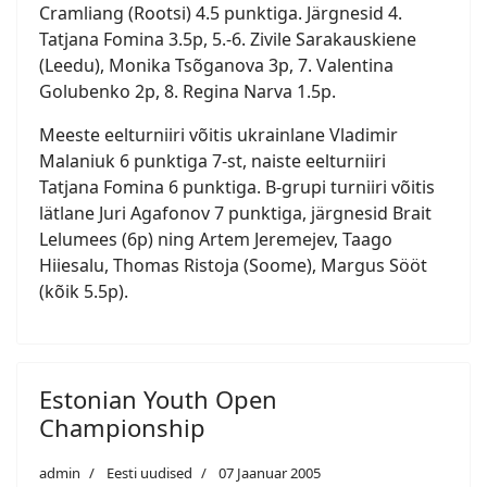
Cramliang (Rootsi) 4.5 punktiga. Järgnesid 4.
Tatjana Fomina 3.5p, 5.-6. Zivile Sarakauskiene
(Leedu), Monika Tsõganova 3p, 7. Valentina
Golubenko 2p, 8. Regina Narva 1.5p.
Meeste eelturniiri võitis ukrainlane Vladimir
Malaniuk 6 punktiga 7-st, naiste eelturniiri
Tatjana Fomina 6 punktiga. B-grupi turniiri võitis
lätlane Juri Agafonov 7 punktiga, järgnesid Brait
Lelumees (6p) ning Artem Jeremejev, Taago
Hiiesalu, Thomas Ristoja (Soome), Margus Sööt
(kõik 5.5p).
Estonian Youth Open
Championship
admin
Eesti uudised
07 Jaanuar 2005