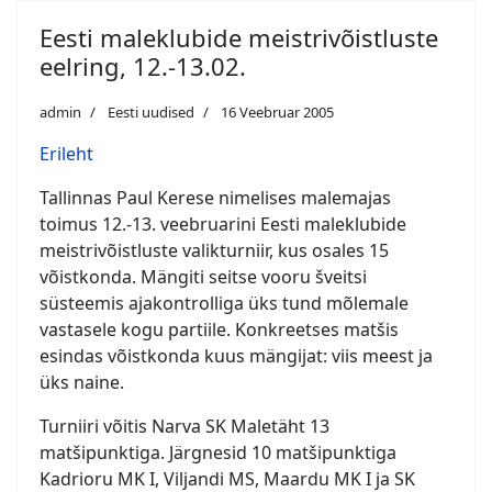
Eesti maleklubide meistrivõistluste
eelring, 12.-13.02.
admin
Eesti uudised
16 Veebruar 2005
Erileht
Tallinnas Paul Kerese nimelises malemajas
toimus 12.-13. veebruarini Eesti maleklubide
meistrivõistluste valikturniir, kus osales 15
võistkonda. Mängiti seitse vooru šveitsi
süsteemis ajakontrolliga üks tund mõlemale
vastasele kogu partiile. Konkreetses matšis
esindas võistkonda kuus mängijat: viis meest ja
üks naine.
Turniiri võitis Narva SK Maletäht 13
matšipunktiga. Järgnesid 10 matšipunktiga
Kadrioru MK I, Viljandi MS, Maardu MK I ja SK