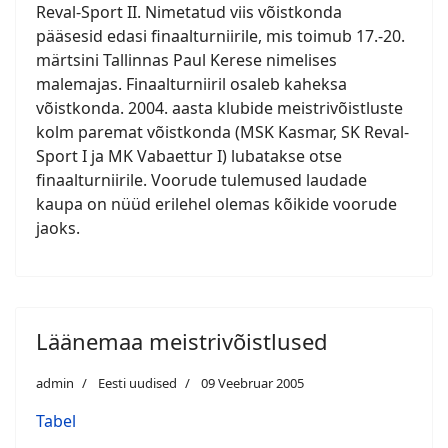
Reval-Sport II. Nimetatud viis võistkonda
pääsesid edasi finaalturniirile, mis toimub 17.-20.
märtsini Tallinnas Paul Kerese nimelises
malemajas. Finaalturniiril osaleb kaheksa
võistkonda. 2004. aasta klubide meistrivõistluste
kolm paremat võistkonda (MSK Kasmar, SK Reval-
Sport I ja MK Vabaettur I) lubatakse otse
finaalturniirile. Voorude tulemused laudade
kaupa on nüüd erilehel olemas kõikide voorude
jaoks.
Läänemaa meistrivõistlused
admin
Eesti uudised
09 Veebruar 2005
Tabel