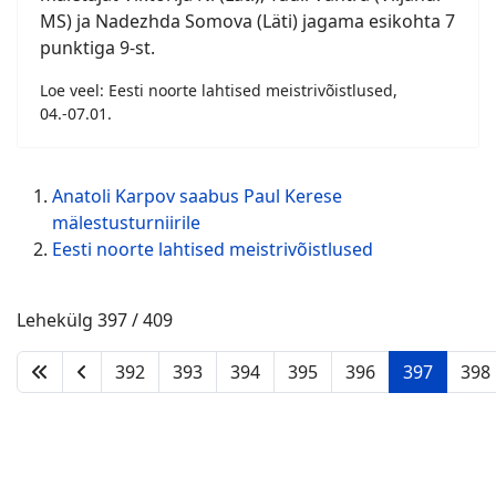
MS) ja Nadezhda Somova (Läti) jagama esikohta 7
punktiga 9-st.
Loe veel: Eesti noorte lahtised meistrivõistlused,
04.-07.01.
Anatoli Karpov saabus Paul Kerese
mälestusturniirile
Eesti noorte lahtised meistrivõistlused
Lehekülg 397 / 409
392
393
394
395
396
397
398