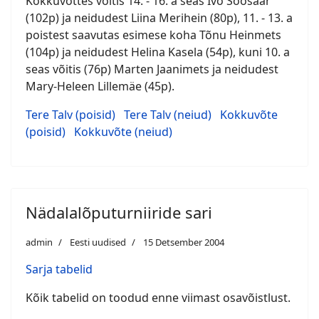
Kokkuvõttes võitis 14. - 16. a seas Ivo Soosaar
(102p) ja neidudest Liina Merihein (80p), 11. - 13. a
poistest saavutas esimese koha Tõnu Heinmets
(104p) ja neidudest Helina Kasela (54p), kuni 10. a
seas võitis (76p) Marten Jaanimets ja neidudest
Mary-Heleen Lillemäe (45p).
Tere Talv (poisid)
Tere Talv (neiud)
Kokkuvõte
(poisid)
Kokkuvõte (neiud)
Nädalalõputurniiride sari
admin
Eesti uudised
15 Detsember 2004
Sarja tabelid
Kõik tabelid on toodud enne viimast osavõistlust.