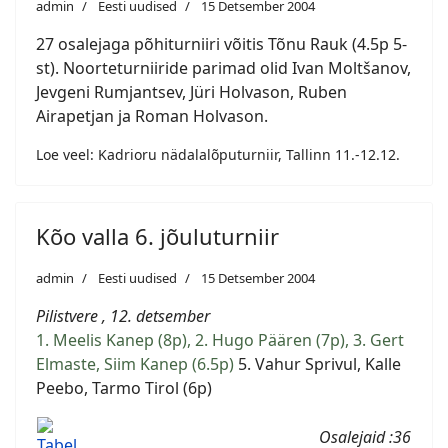
admin
Eesti uudised
15 Detsember 2004
27 osalejaga põhiturniiri võitis Tõnu Rauk (4.5p 5-
st). Noorteturniiride parimad olid Ivan Moltšanov,
Jevgeni Rumjantsev, Jüri Holvason, Ruben
Airapetjan ja Roman Holvason.
Loe veel: Kadrioru nädalalõputurniir, Tallinn 11.-12.12.
Kõo valla 6. jõuluturniir
admin
Eesti uudised
15 Detsember 2004
Pilistvere , 12. detsember
1. Meelis Kanep (8p), 2. Hugo Päären (7p), 3. Gert
Elmaste, Siim Kanep (6.5p)
5. Vahur Sprivul, Kalle
Peebo, Tarmo Tirol (6p)
Osalejaid :36
Tabel