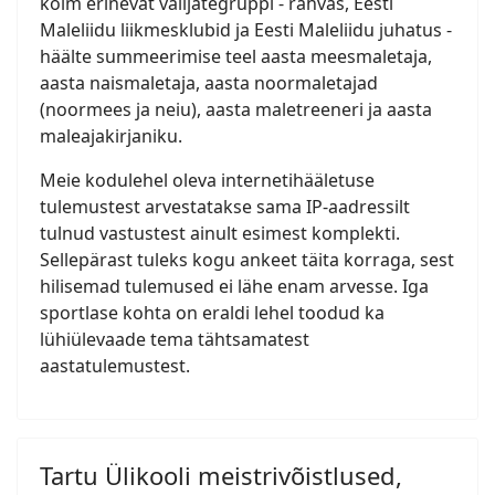
kolm erinevat valijategruppi - rahvas, Eesti
Maleliidu liikmesklubid ja Eesti Maleliidu juhatus -
häälte summeerimise teel aasta meesmaletaja,
aasta naismaletaja, aasta noormaletajad
(noormees ja neiu), aasta maletreeneri ja aasta
maleajakirjaniku.
Meie kodulehel oleva internetihääletuse
tulemustest arvestatakse sama IP-aadressilt
tulnud vastustest ainult esimest komplekti.
Sellepärast tuleks kogu ankeet täita korraga, sest
hilisemad tulemused ei lähe enam arvesse. Iga
sportlase kohta on eraldi lehel toodud ka
lühiülevaade tema tähtsamatest
aastatulemustest.
Tartu Ülikooli meistrivõistlused,