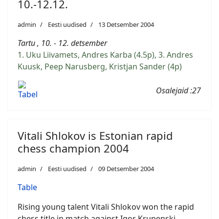
10.-12.12.
admin
Eesti uudised
13 Detsember 2004
Tartu , 10. - 12. detsember
1. Uku Liivamets, Andres Karba (4.5p), 3. Andres
Kuusk, Peep Narusberg, Kristjan Sander (4p)
Osalejaid :27
Tabel
Vitali Shlokov is Estonian rapid
chess champion 2004
admin
Eesti uudised
09 Detsember 2004
Table
Rising young talent Vitali Shlokov won the rapid
chess title in match against Igor Krupenski