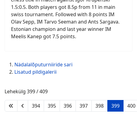
1.5:0.5. Both players got 8.5p from 11 in main
swiss tournament. Followed with 8 points IM
Olav Sepp, IM Tarvo Seeman and Ants Sargava.
Estonian champion and last year winner IM
Meelis Kanep got 7.5 points.
Nädalalõputurniiride sari
Lisatud pildigalerii
Lehekülg 399 / 409
394
395
396
397
398
399
400