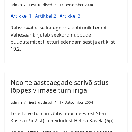
admin
Eesti uudised
17 Detsember 2004
Artikkel 1
Artikkel 2
Artikkel 3
Rahvusvahelise kategooria kohtunik Lembit
Vahesaar kirjutab seekord nuppude
puudutamisest, etturi edendamisest ja artiklist
10.2.
Noorte aastaaegade sarivõistlus
lõppes viimase turniiriga
admin
Eesti uudised
17 Detsember 2004
Tere Talve turniiri võitis noormeestest Sten
Kasela (7p 7-st) ja neidudest Helina Kasela (6p).