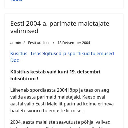
Eesti 2004 a. parimate maletajate
valimised
admin
Eesti uudised
13 Detsember 2004
Küsitlus
Lisaselgitused ja sportlikud tulemused
Doc
Küsitlus kestab vaid kuni 19. detsembri
hilisõhtuni !
Läheneb spordiaasta 2004 lõpp ja taas on aeg
valida aasta parimaid maletajaid. Käesoleval
aastal valib Eesti Maleliit parimad kolme erineva
hääletusvooru tulemuste liitmisel.
2004. aasta maleliste saavutuste põhjal valivad