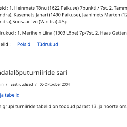
 : 1. Heinmets Tõnu (1622 Paikuse) 7punkti / 7st, 2. Tammekivi Taavi (Vändra) 5p, 3-7. Ruberg Priit
ndra), Kasemets Janari (1490 Paikuse), Jaanimets Marten (1
ndra),Soosaar Ivo (Vändra) 4.5p
rukud : 1. Merihein Liina (1303 Lõpe) 7p/7st, 2. Haas Getten (T
belid :
Poisid
Tüdrukud
dalalõputurniiride sari
in
Eesti uudised
05 Oktoober 2004
ja tabelid
igrupi turniiride tabelid on toodud pärast 13. ja noorte om