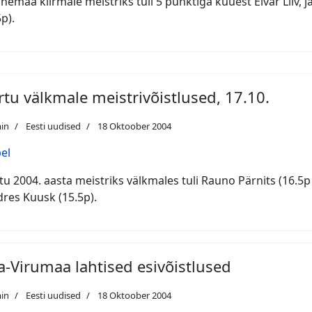
nemaa kiirmale meistriks tuli 5 punktiga kuuest Elvar Liiv, 
5p).
rtu välkmale meistrivõistlused, 17.10.
in
Eesti uudised
18 Oktoober 2004
el
tu 2004. aasta meistriks välkmales tuli Rauno Pärnits (16.5p 
res Kuusk (15.5p).
a-Virumaa lahtised esivõistlused
in
Eesti uudised
18 Oktoober 2004