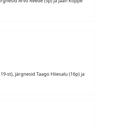
järgnesid Arvo Reede (5p) ja Jaan Koppe
19-st), järgnesid Taago Hiiesalu (16p) ja