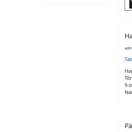
Ha
adm
Tab
Har
Tõn
9-s
Nad
Pä