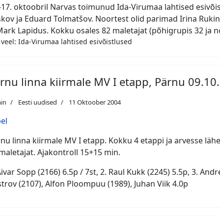
-17. oktoobril Narvas toimunud Ida-Virumaa lahtised esivõis
kov ja Eduard Tolmatšov. Noortest olid parimad Irina Rukin
Mark Lapidus. Kokku osales 82 maletajat (põhigrupis 32 ja no
 veel: Ida-Virumaa lahtised esivõistlused
rnu linna kiirmale MV I etapp, Pärnu 09.10.
in
Eesti uudised
11 Oktoober 2004
el
nu linna kiirmale MV I etapp. Kokku 4 etappi ja arvesse lähe
maletajat. Ajakontroll 15+15 min.
Aivar Sopp (2166) 6.5p / 7st, 2. Raul Kukk (2245) 5.5p, 3. Andres Iherm
trov (2107), Alfon Ploompuu (1989), Juhan Viik 4.0p