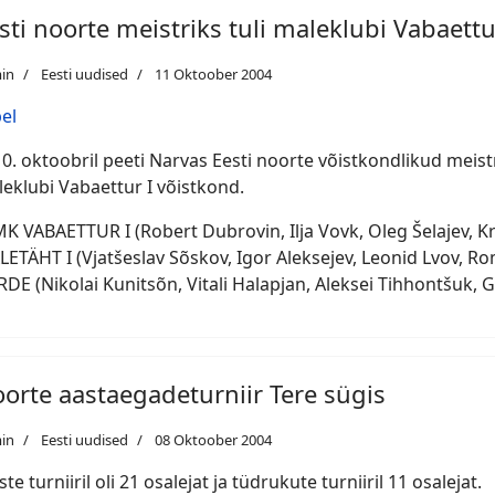
sti noorte meistriks tuli maleklubi Vabaettu
in
Eesti uudised
11 Oktoober 2004
el
10. oktoobril peeti Narvas Eesti noorte võistkondlikud meistri
eklubi Vabaettur I võistkond.
MK VABAETTUR I (Robert Dubrovin, Ilja Vovk, Oleg Šelajev, Kris
ETÄHT I (Vjatšeslav Sõskov, Igor Aleksejev, Leonid Lvov, Rom
DE (Nikolai Kunitsõn, Vitali Halapjan, Aleksei Tihhontšuk, G
orte aastaegadeturniir Tere sügis
in
Eesti uudised
08 Oktoober 2004
ste turniiril oli 21 osalejat ja tüdrukute turniiril 11 osalejat.