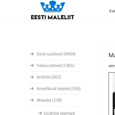
Esi
Eesti uudised (4904)
Ma
Välisuudised (1365)
adm
Artiklid (457)
Ametlikud teated (554)
Meedia (278)
Uudiste teemad