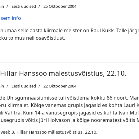
in
Eesti uudised
25 Oktoober 2004
psem info
numaa selle aasta kiirmale meister on Raul Kukk. Talle järgn
ku toimus neli osavõistlust.
 Hillar Hanssoo mälestusvõistlus, 22.10.
in
Eesti uudised
22 Oktoober 2004
de Ühisgümnaasiumisse tuli võistlema kokku 86 noort. Män
ru kiirmalet. Kõige vanemas grupis jagasid esikohta Lauri K
li Vahtra. Kuni 14-a vanusegrupis jagasid esikohta Ivan Mol
usegrupis võitis Jüri Holvason ja kõige noorematest võitis 
 veel: 3. Hillar Hanssoo mälestusvõistlus, 22.10.