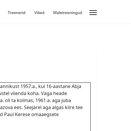
Treenerid
Viited
Maletreeningud
nnikust 1957.a., kui 16-aastane Abja
lustel viienda koha. Väga heade
. oli ta kolmas, 1961.a. aga juba
zova ees. Seejärel aga algas kiire tee
dud Paul Kerese omaaegsete