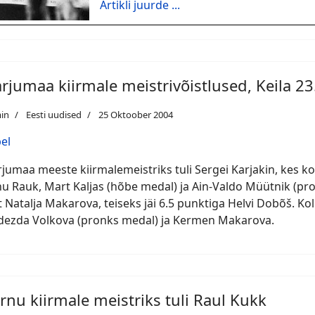
Artikli juurde ...
rjumaa kiirmale meistrivõistlused, Keila 23
in
Eesti uudised
25 Oktoober 2004
el
jumaa meeste kiirmalemeistriks tuli Sergei Karjakin, kes ko
u Rauk, Mart Kaljas (hõbe medal) ja Ain-Valdo Müütnik (pron
t Natalja Makarova, teiseks jäi 6.5 punktiga Helvi Dobõš. K
ezda Volkova (pronks medal) ja Kermen Makarova.
rnu kiirmale meistriks tuli Raul Kukk