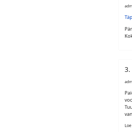
adm
Tä
Pär
Kok
3.
adm
Pai
voo
Tuu
van
Loe