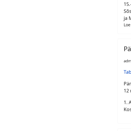
15.
Sõs
ja 
Loe
Pä
adm
Tab
Pär
12 
1. 
Kos