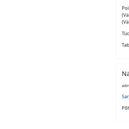
Poisid
(Vä
(Vä
Tüd
Ta
Nä
adm
Sar
Põh