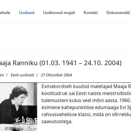
lehele
Uudised
Uudisvood mujalt
Kontakt
Dokumendid
aja Ranniku (01.03. 1941 – 24.10. 2004)
in
Eesti uudised
27 Oktoober 2004
Esmakordselt kuulsid maletajad Maaja Ra
koolitüdruk sai Eesti naiste meistrivõist
tulemusteni kulus veel mõni aasta. 1960.a
esimene kahepunktilise edumaaga Evi Ilja
rahvusvahelisse klassi, mida on võrrel
saavutustega.