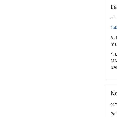
Ee
adm
Tab
8.-
mal
1. 
MAL
GAR
No
adm
Poi