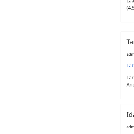
Lää
(4.
Ta
adm
Tab
Tar
And
Id
adm