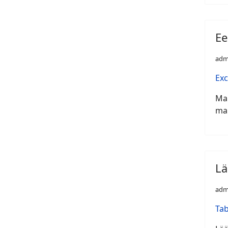
Ee
adm
Exc
Mar
mal
Lä
adm
Tab