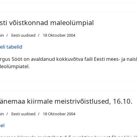
sti võistkonnad maleolümpial
in
Eesti uudised
18 Oktoober 2004
eli tabelid
gus Sööt on avaldanud kokkuvõtva faili Eesti mees- ja na
eolümpiatel.
änemaa kiirmale meistrivõistlused, 16.10.
in
Eesti uudised
18 Oktoober 2004
el