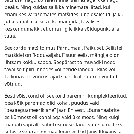
viitsikski nagu kohale minna, samas aga ikka nagu
peaks. Ning kuidas sa ikka minemata jätad, kui
enamikes varasemates matšides juba osaletud. Ja kui
juba kohal olla, siis ikka mängida, tavalisest
keskendumaltki, et oma riigile ikka võidupunkt ära
tuua.
Seekorde matš toimus Pärnumaal, Paikusel. Sellistel
matšidel on ”koduväljakul” suur eelis, mängijaid on
lihtsam kokku saada. Seepärast toimuvadki need
tavaliselt piirilinnades või nende lähedal. Riias või
Tallinnas on võõrustajad siiani liialt suured võidud
võtnud.
Eesti võistkond oli seekord paremini komplekteeritud,
pea kõik paremad olid kohal, puudus vaid
”peaaeguameeriklane” Jaan Ehlvest. Lõunanaabrite
esikümnest oli kohal aga vaid üks mees. Ning kuigi
mängiti vapralt- kahel esimesel laual suutsid näiteks
lätlaste veteranide maailmameistrid Janis Klovans ja