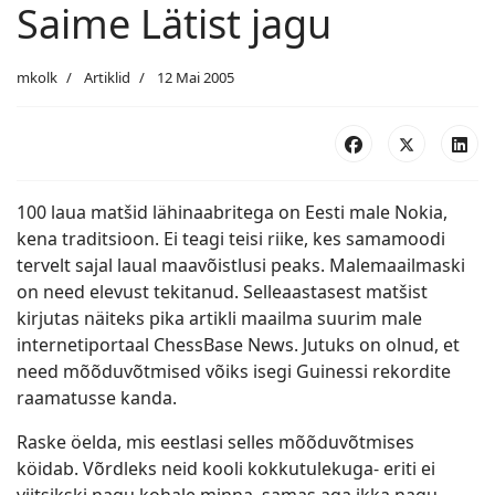
Saime Lätist jagu
mkolk
Artiklid
12 Mai 2005
100 laua matšid lähinaabritega on Eesti male Nokia,
kena traditsioon. Ei teagi teisi riike, kes samamoodi
tervelt sajal laual maavõistlusi peaks. Malemaailmaski
on need elevust tekitanud. Selleaastasest matšist
kirjutas näiteks pika artikli maailma suurim male
internetiportaal ChessBase News. Jutuks on olnud, et
need mõõduvõtmised võiks isegi Guinessi rekordite
raamatusse kanda.
Raske öelda, mis eestlasi selles mõõduvõtmises
köidab. Võrdleks neid kooli kokkutulekuga- eriti ei