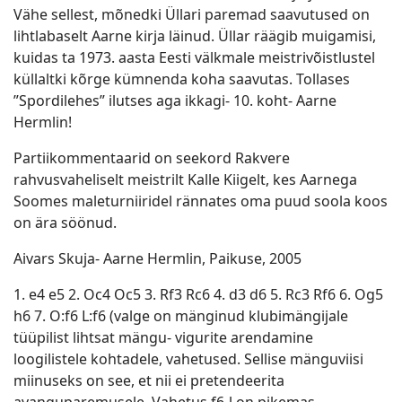
Vähe sellest, mõnedki Üllari paremad saavutused on
lihtlabaselt Aarne kirja läinud. Üllar räägib muigamisi,
kuidas ta 1973. aasta Eesti välkmale meistrivõistlustel
küllaltki kõrge kümnenda koha saavutas. Tollases
”Spordilehes” ilutses aga ikkagi- 10. koht- Aarne
Hermlin!
Partiikommentaarid on seekord Rakvere
rahvusvaheliselt meistrilt Kalle Kiigelt, kes Aarnega
Soomes maleturniiridel rännates oma puud soola koos
on ära söönud.
Aivars Skuja- Aarne Hermlin, Paikuse, 2005
1. e4 e5 2. Oc4 Oc5 3. Rf3 Rc6 4. d3 d6 5. Rc3 Rf6 6. Og5
h6 7. O:f6 L:f6 (valge on mänginud klubimängijale
tüüpilist lihtsat mängu- vigurite arendamine
loogilistele kohtadele, vahetused. Sellise mänguviisi
miinuseks on see, et nii ei pretendeerita