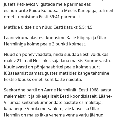
Jusefs Petkevics viigistada meie parimas eas
esinumbrite Kaido Külaotsa ja Meelis Kanepiga, tuli neil
ometi tunnistada Eesti 59:41 paremust.
Matšide üldseis on nüüd Eesti kasuks 5,5: 4,5.
Läänevirumaalastest kogusime Kalle Kiigega ja Üllar
Hermliniga kolme peale 2 punkti kolmest.
Nüüd on põnev vaadata, mida suudab Eesti võidukas
malev 21. mail Helsinkis saja-laua matšis Soome vastu.
Kuuldavasti on põhjanaabritel peale kolme suurt
lüüasaamist samasugustes matšides kange tahtmine
Eestile lõpuks ometi koht kätte näidata.
Seekordne partii on Aarne Hermlinilt, Eesti 1968. aasta
malemeistrilt ja pikaajaliselt Eesti koondislaselt. Lääne-
Virumaa seitsmekümnendate aastate esimaletaja,
kauaaegne Vihula metsaülem, viie lapse isa Üllar
Hermlin on males ikka vanema venna varju jäänud.