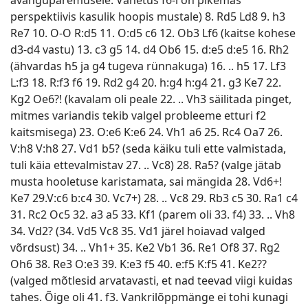
avanguparemusele. Vahetus f6-l on pikemas
perspektiivis kasulik hoopis mustale) 8. Rd5 Ld8 9. h3
Re7 10. O-O R:d5 11. O:d5 c6 12. Ob3 Lf6 (kaitse kohese
d3-d4 vastu) 13. c3 g5 14. d4 Ob6 15. d:e5 d:e5 16. Rh2
(ähvardas h5 ja g4 tugeva rünnakuga) 16. .. h5 17. Lf3
L:f3 18. R:f3 f6 19. Rd2 g4 20. h:g4 h:g4 21. g3 Ke7 22.
Kg2 Oe6?! (kavalam oli peale 22. .. Vh3 säilitada pinget,
mitmes variandis tekib valgel probleeme etturi f2
kaitsmisega) 23. O:e6 K:e6 24. Vh1 a6 25. Rc4 Oa7 26.
V:h8 V:h8 27. Vd1 b5? (seda käiku tuli ette valmistada,
tuli käia ettevalmistav 27. .. Vc8) 28. Ra5? (valge jätab
musta hooletuse karistamata, sai mängida 28. Vd6+!
Ke7 29.V:c6 b:c4 30. Vc7+) 28. .. Vc8 29. Rb3 c5 30. Ra1 c4
31. Rc2 Oc5 32. a3 a5 33. Kf1 (parem oli 33. f4) 33. .. Vh8
34. Vd2? (34. Vd5 Vc8 35. Vd1 järel hoiavad valged
võrdsust) 34. .. Vh1+ 35. Ke2 Vb1 36. Re1 Of8 37. Rg2
Oh6 38. Re3 O:e3 39. K:e3 f5 40. e:f5 K:f5 41. Ke2??
(valged mõtlesid arvatavasti, et nad teevad viigi kuidas
tahes. Õige oli 41. f3. Vankrilõppmänge ei tohi kunagi