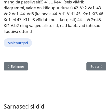
mängida passiivselt!!) 41. .. Ke4!! (seis väärib
diagrammi, valge on käigupuuduses) 42. Vc2 Va1! 43.
Vd2 Vc1! 44. Vd8 (ka peale 44. Vd1 V:d1 45. K:d1 Kf3 46.
Ke1 e4 47. Kf1 e3 võidab must kergesti) 44. .. Vc2+ 45.
Kf1 V:b2 ning valged alistusid, nad kaotavad tähtsad
liputiiva etturid
Malenurgad
Eelmine artikkel: Eesti meistrivõistlused ja saja-laua matš So
Järgmine art
Eelmine
Edasi
Sarnased sildid