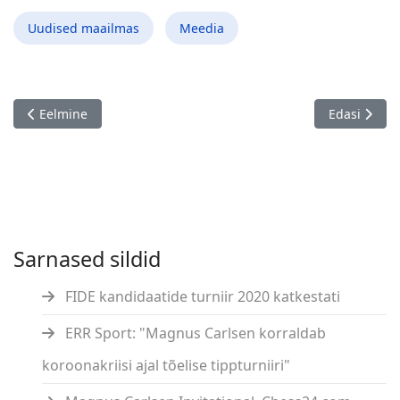
Uudised maailmas
Meedia
Eelmine artikkel: "Tuld kuningale"
Järgmine art
Eelmine
Edasi
Sarnased sildid
FIDE kandidaatide turniir 2020 katkestati
ERR Sport: "Magnus Carlsen korraldab
koroonakriisi ajal tõelise tippturniiri"