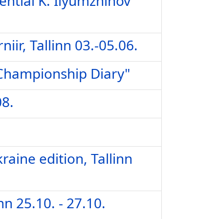
ential K. Ilyumzhinov
ir, Tallinn 03.-05.06.
 Championship Diary"
08.
raine edition, Tallinn
nn 25.10. - 27.10.