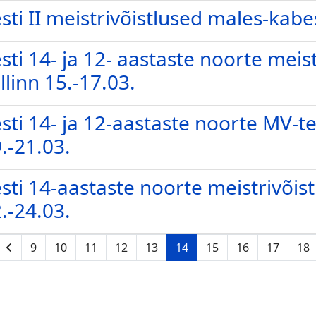
sti II meistrivõistlused males-kabes
sti 14- ja 12- aastaste noorte meistr
llinn 15.-17.03.
sti 14- ja 12-aastaste noorte MV-te 
.-21.03.
sti 14-aastaste noorte meistrivõistlu
.-24.03.
9
10
11
12
13
14
15
16
17
18