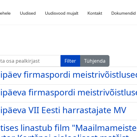
lehele
Uudised
Uudisvood mujalt
Kontakt
Dokumendid
a osa pealkirjast
Filter
Tühjenda
ipäev firmaspordi meistrivõistlused
ipäeva firmaspordi meistrivõistluse
ipäeva VII Eesti harrastajate MV
tises linastub film "Maailmameiste