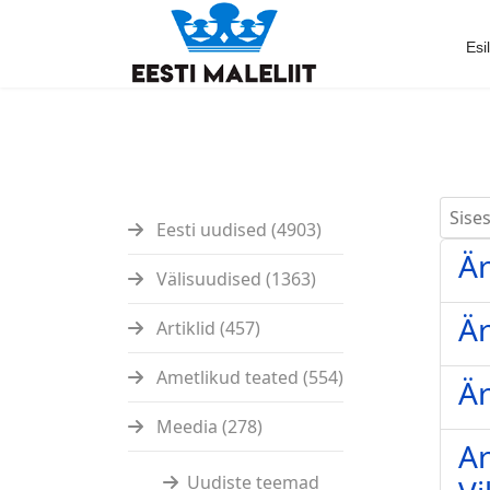
Esi
Sisest
Eesti uudised (4903)
Är
Välisuudised (1363)
Är
Artiklid (457)
Ametlikud teated (554)
Är
Meedia (278)
Ar
Uudiste teemad