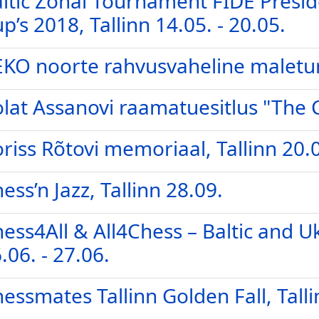
ltic Zonal Tournament FIDE Presid
p’s 2018, Tallinn 14.05. - 20.05.
KO noorte rahvusvaheline maleturni
lat Assanovi raamatuesitlus "The
riss Rõtovi memoriaal, Tallinn 20.
ess’n Jazz, Tallinn 28.09.
ess4All & All4Chess – Baltic and Uk
.06. - 27.06.
essmates Tallinn Golden Fall, Talli