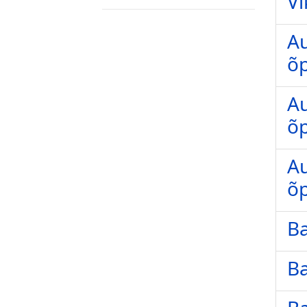
Vi
Au
õ
Au
õ
Au
õ
Ba
Ba