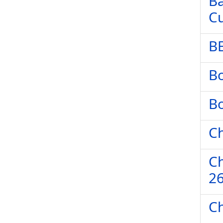
Ba
Cu
BE
Bo
Bo
Ch
Ch
26
Ch