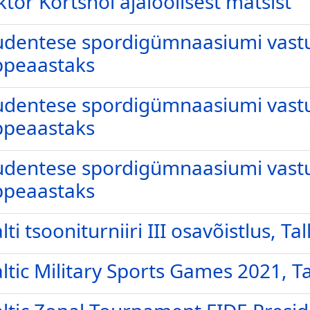
ktor Kortšnoi ajaloolisest matšist
dentese spordigümnaasiumi vast
ppeaastaks
dentese spordigümnaasiumi vast
ppeaastaks
dentese spordigümnaasiumi vast
ppeaastaks
lti tsooniturniiri III osavõistlus, Ta
ltic Military Sports Games 2021, Tal