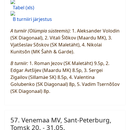
Tabel (xls)
B turniiri järjestus
A turniir (Olümpia süsteemis):
1. Aleksander Volodin
(SK Diagonaal), 2. Vitali Šlõkov (Maardu MK), 3.
Vjatšeslav Sõskov (SK Maletäht), 4. Nikolai
Kunitsõn (MK Šahh & Garde).
B turniir:
1. Roman Jezov (SK Maletäht) 9.5p, 2.
Edgar Avtšijev (Maardu MK) 8.5p, 3. Sergei
Zigailov (Sillamäe SK) 8.5p, 4. Valentina
Golubenko (SK Diagonaal) 8p, 5. Vadim Tsernõšov
(SK Diagonaal) 8p.
57. Venemaa MV, Sant-Peterburg,
Tomsk 20. - 31.05.