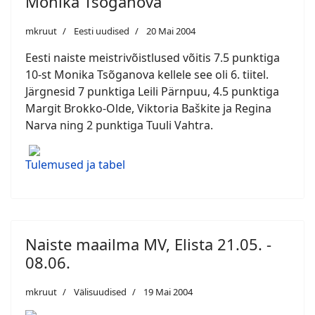
Monika Tsõganova
mkruut
Eesti uudised
20 Mai 2004
Eesti naiste meistrivõistlused võitis 7.5 punktiga
10-st Monika Tsõganova kellele see oli 6. tiitel.
Järgnesid 7 punktiga Leili Pärnpuu, 4.5 punktiga
Margit Brokko-Olde, Viktoria Baškite ja Regina
Narva ning 2 punktiga Tuuli Vahtra.
Tulemused ja tabel
Naiste maailma MV, Elista 21.05. -
08.06.
mkruut
Välisuudised
19 Mai 2004