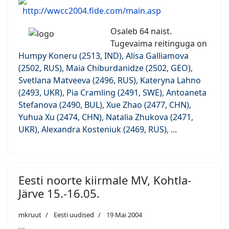
http://wwcc2004.fide.com/main.asp
Osaleb 64 naist.
Tugevaima reitinguga on
Humpy Koneru (2513, IND), Alisa Galliamova
(2502, RUS), Maia Chiburdanidze (2502, GEO),
Svetlana Matveeva (2496, RUS), Kateryna Lahno
(2493, UKR), Pia Cramling (2491, SWE), Antoaneta
Stefanova (2490, BUL), Xue Zhao (2477, CHN),
Yuhua Xu (2474, CHN), Natalia Zhukova (2471,
UKR), Alexandra Kosteniuk (2469, RUS), ...
Eesti noorte kiirmale MV, Kohtla-
Järve 15.-16.05.
mkruut
Eesti uudised
19 Mai 2004