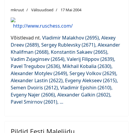
mkruut
Välisuudised
17 Mai 2004
http://www.ruschess.com/
Võistlevad nt.
Vladimir Malakhov (2695), Alexey
Dreev (2689), Sergey Rublevsky (2671), Alexander
Khalifman (2668), Konstantin Sakaev (2665),
Vadim Zvjaginsev (2654), Valerij Filippov (2639),
Pavel Tregubov (2636), Mikhail Kobalia (2630),
Alexander Motylev (2649), Sergey Volkov (2629),
Alexander Lastin (2622), Evgeny Alekseev (2615),
Semen Dvoiris (2612), Vladimir Epishin (2610),
Evgeny Najer (2606), Alexander Galkin (2602),
Pavel Smirnov (2601), ...
Pildid Eesti Maleliidu