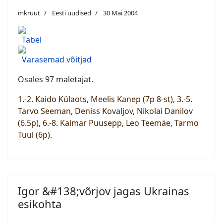
mkruut
Eesti uudised
30 Mai 2004
Tabel
Varasemad võitjad
Osales 97 maletajat.
1.-2. Kaido Külaots, Meelis Kanep (7p 8-st), 3.-5.
Tarvo Seeman, Deniss Kovaljov, Nikolai Danilov
(6.5p), 6.-8. Kaimar Puusepp, Leo Teemäe, Tarmo
Tuul (6p).
Igor &#138;võrjov jagas Ukrainas
esikohta