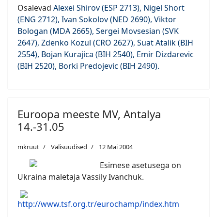
Osalevad
Alexei Shirov (ESP 2713), Nigel Short
(ENG 2712), Ivan Sokolov (NED 2690), Viktor
Bologan (MDA 2665), Sergei Movsesian (SVK
2647), Zdenko Kozul (CRO 2627), Suat Atalik (BIH
2554), Bojan Kurajica (BIH 2540), Emir Dizdarevic
(BIH 2520), Borki Predojevic (BIH 2490).
Euroopa meeste MV, Antalya
14.-31.05
mkruut
Välisuudised
12 Mai 2004
Esimese asetusega on
Ukraina maletaja Vassily Ivanchuk.
http://www.tsf.org.tr/eurochamp/index.htm