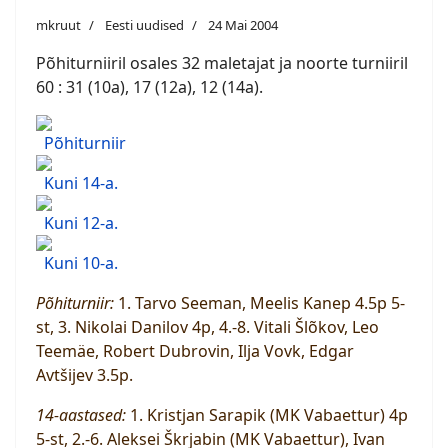
mkruut
Eesti uudised
24 Mai 2004
Põhiturniiril osales 32 maletajat ja noorte turniiril
60 : 31 (10a), 17 (12a), 12 (14a).
Põhiturniir
Kuni 14-a.
Kuni 12-a.
Kuni 10-a.
Põhiturniir:
1. Tarvo Seeman, Meelis Kanep 4.5p 5-
st, 3. Nikolai Danilov 4p, 4.-8. Vitali Šlõkov, Leo
Teemäe, Robert Dubrovin, Ilja Vovk, Edgar
Avtšijev 3.5p.
14-aastased:
1. Kristjan Sarapik (MK Vabaettur) 4p
5-st, 2.-6. Aleksei Škrjabin (MK Vabaettur), Ivan