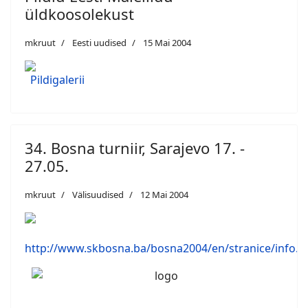
üldkoosolekust
mkruut
Eesti uudised
15 Mai 2004
Pildigalerii
34. Bosna turniir, Sarajevo 17. -
27.05.
mkruut
Välisuudised
12 Mai 2004
http://www.skbosna.ba/bosna2004/en/stranice/info.