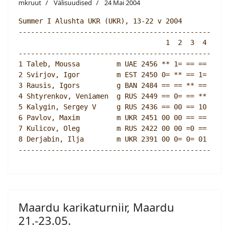
mkruut
Välisuudised
24 Mai 2004
Summer I Alushta UKR (UKR), 13-22 v 2004        cat.
----------------------------------------------------
                                    1  2  3  4  5  6
----------------------------------------------------
1 Taleb, Moussa         m UAE 2456 ** 1= == == == 11
2 Svirjov, Igor         m EST 2450 0= ** == 1= 11 11
3 Rausis, Igors         g BAN 2484 == == ** == == ==
4 Shtyrenkov, Veniamen  g RUS 2449 == 0= == ** 01 ==
5 Kalygin, Sergey V     g RUS 2436 == 00 == 10 ** ==
6 Pavlov, Maxim         m UKR 2451 00 00 == == == **
7 Kulicov, Oleg         m RUS 2422 00 00 =0 == == ==
8 Derjabin, Ilja        m UKR 2391 00 0= 0= 01 =0 ==
Maardu karikaturniir, Maardu
21.-23.05.